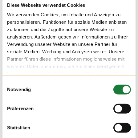
Diese Webseite verwendet Cookies
Wir verwenden Cookies, um Inhalte und Anzeigen zu
personalisieren, Funktionen für soziale Medien anbieten
zu können und die Zugriffe auf unsere Website zu
analysieren. Außerdem geben wir Informationen zu Ihrer
Verwendung unserer Website an unsere Partner für
soziale Medien, Werbung und Analysen weiter. Unsere
Partner führen diese Informationen möglicherweise mit
weiteren Daten zusammen, die Sie ihnen bereitgestellt
haben oder die sie im Rahmen Ihrer Nutzung der Dienste
gesammelt haben.
Einwilligungsauswahl
Notwendig
24. NOV 2021
Präferenzen
Wir durften am Mittwoch auf dem Hof Hatke die Klassen 4
und 5 der Maximilian-Kolbe-Schule aus Löningen begrüßen.
Für die Schülerinnen und Schüler der Förderschule wurde die
Statistiken
Führung zu einer erlebnisreichen Stationsarbeit, bei der sie
viel über die Milchviehhaltung lernen konnten.