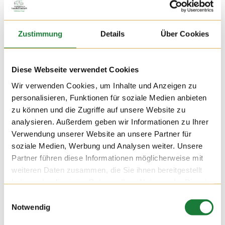
Zustimmung
Details
Über Cookies
Diese Webseite verwendet Cookies
Wir verwenden Cookies, um Inhalte und Anzeigen zu
personalisieren, Funktionen für soziale Medien anbieten
zu können und die Zugriffe auf unsere Website zu
analysieren. Außerdem geben wir Informationen zu Ihrer
Verwendung unserer Website an unsere Partner für
soziale Medien, Werbung und Analysen weiter. Unsere
27. MAI 2019
Partner führen diese Informationen möglicherweise mit
weiteren Daten zusammen, die Sie ihnen bereitgestellt
Die aktuelle Kindergartenwoche der kath. Kindertagesstätte
haben oder die sie im Rahmen Ihrer Nutzung der Dienste
St. Anna aus Bösel hat mit einem Besuch des
gesammelt haben.
Milchviehbetriebes Hatke begonnen.
Einwilligungsauswahl
Notwendig
Hier haben die Kinder spielerisch einen Einblick in die
Erzeugung von Milch bekommen. Von den 23 Kindern kam