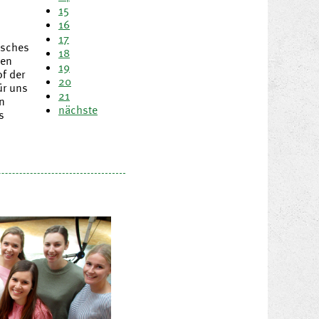
15
16
17
usches
18
len
19
f der
20
ür uns
21
n
nächste
s