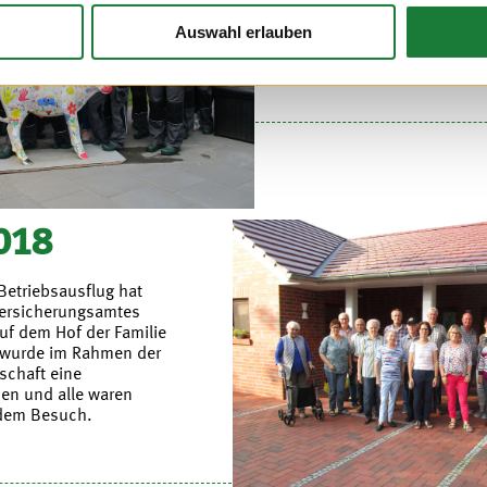
Die Kolpingfamilie Friesoythe h
Fahrradtour auf dem Hof der F
Auswahl erlauben
unser Projekt informiert.
018
Betriebsausflug hat
ersicherungsamtes
uf dem Hof der Familie
 wurde im Rahmen der
schaft eine
n und alle waren
 dem Besuch.