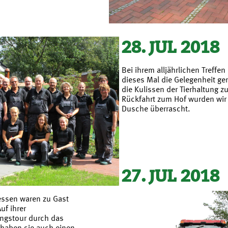
28. JUL 2018
Bei ihrem alljährlichen Treffe
dieses Mal die Gelegenheit gen
die Kulissen der Tierhaltung z
Rückfahrt zum Hof wurden wir m
Dusche überrascht.
27. JUL 2018
essen waren zu Gast
f ihrer
ngstour durch das
haben sie auch einen