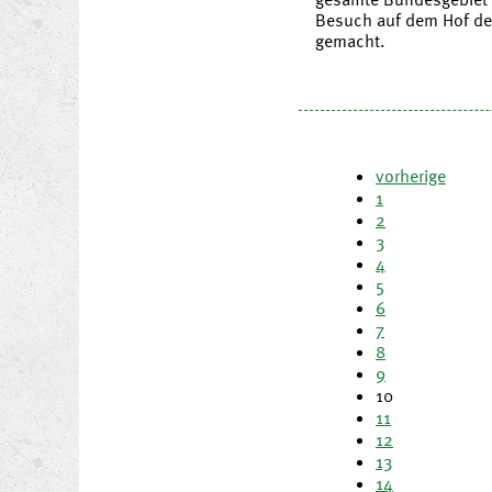
Besuch auf dem Hof de
gemacht.
vorherige
1
2
3
4
5
6
7
8
9
10
11
12
13
14