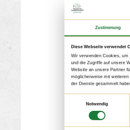
Zustimmung
02. SEP 2
Diese Webseite verwendet 
„Wissen wo es herkomm
Combi-Marktes aus Bös
Wir verwenden Cookies, um I
den Kolleginnen und K
und die Zugriffe auf unsere 
über die Tierhaltung a
Website an unsere Partner fü
Betrieben informiert. S
Infomationen auch dir
möglicherweise mit weiteren
weitergeben.
der Dienste gesammelt habe
Einwilligungsauswahl
Notwendig