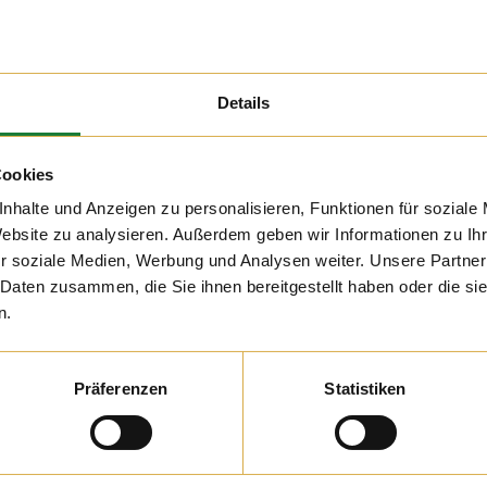
Details
018
Cookies
t“ war das Motto des
el. Gerne haben wir
nhalte und Anzeigen zu personalisieren, Funktionen für soziale
ollegen des Marktes
Website zu analysieren. Außerdem geben wir Informationen zu I
uf den Goldschmaus
r soziale Medien, Werbung und Analysen weiter. Unsere Partner
o können sie diese
ekt an den Kunden
 Daten zusammen, die Sie ihnen bereitgestellt haben oder die s
n.
Präferenzen
Statistiken
16. AUG 2018