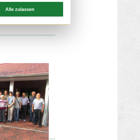
at sich auf ihrer
amilie Schmies über
Alle zulassen