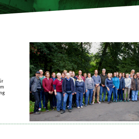
ür
im
ung