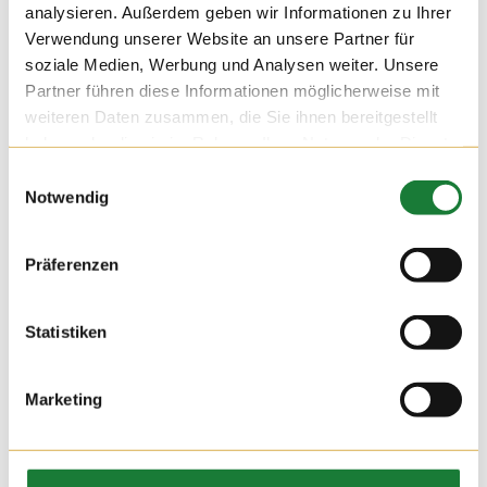
analysieren. Außerdem geben wir Informationen zu Ihrer
Verwendung unserer Website an unsere Partner für
soziale Medien, Werbung und Analysen weiter. Unsere
Partner führen diese Informationen möglicherweise mit
weiteren Daten zusammen, die Sie ihnen bereitgestellt
haben oder die sie im Rahmen Ihrer Nutzung der Dienste
gesammelt haben.
Einwilligungsauswahl
Notwendig
07. APR 2017
Die Auszubildenden der Firma Delkeskamp waren auf den
Präferenzen
Höfen Schmies und Hempen. Da sehr viele noch nie vorher
in einem Stall waren, gab es viele neue Eindrücke mit auf
den Weg.
Statistiken
Marketing