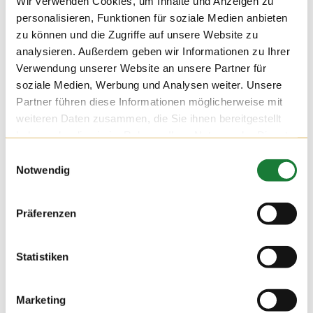
Wir verwenden Cookies, um Inhalte und Anzeigen zu
05. AUG 2016
personalisieren, Funktionen für soziale Medien anbieten
zu können und die Zugriffe auf unsere Website zu
Auch die Mitarbeiter der ANW Agrarmanagement Nord West
analysieren. Außerdem geben wir Informationen zu Ihrer
eG zeigten großes Interesse an einer Führung auf dem Hof
Hempen, die von Sabine begleitet wurde.
Verwendung unserer Website an unsere Partner für
soziale Medien, Werbung und Analysen weiter. Unsere
Partner führen diese Informationen möglicherweise mit
weiteren Daten zusammen, die Sie ihnen bereitgestellt
haben oder die sie im Rahmen Ihrer Nutzung der Dienste
gesammelt haben.
Einwilligungsauswahl
Notwendig
Präferenzen
Statistiken
Marketing