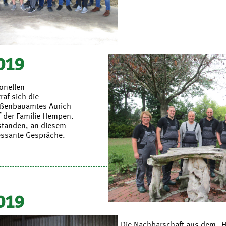
019
onellen
af sich die
aßenbauamtes Aurich
f der Familie Hempen.
tstanden, an diesem
ressante Gespräche.
019
Die Nachbarschaft aus dem „H