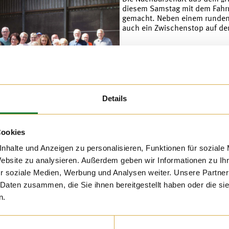
diesem Samstag mit dem Fahr
gemacht. Neben einem runde
auch ein Zwischenstop auf de
09. AUG 2019
Details
Heute mussten die Auszubild
Gruppe als Versuchsobjekte h
Cookies
s verraten, doch für
nhalte und Anzeigen zu personalisieren, Funktionen für soziale
mnächst ein tolles
Website zu analysieren. Außerdem geben wir Informationen zu I
r soziale Medien, Werbung und Analysen weiter. Unsere Partner
 Daten zusammen, die Sie ihnen bereitgestellt haben oder die s
n.