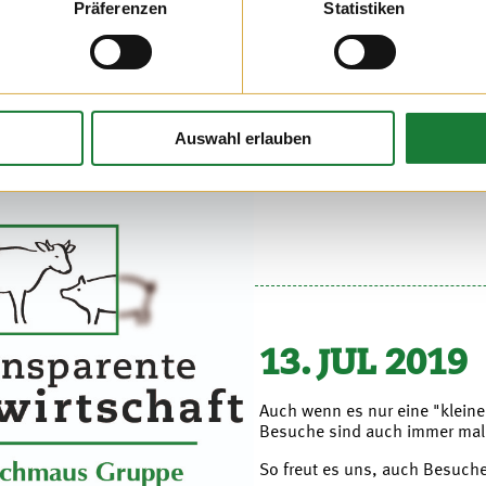
19
Präferenzen
Statistiken
passes 2019 haben
 10 Jahren den Hof der
ntdecken, doch die
Auswahl erlauben
kleinsten Kälber und der Trec
des Besuches.
13. JUL 2019
Auch wenn es nur eine "klein
Besuche sind auch immer mal
So freut es uns, auch Besuche