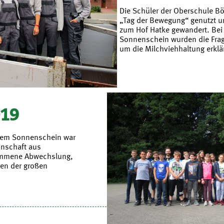
Die Schüler der Oberschule B
„Tag der Bewegung“ genutzt 
zum Hof Hatke gewandert. Bei
Sonnenschein wurden die Frag
um die Milchviehhaltung erklär
019
ndem Sonnenschein war
inschaft aus
kommene Abwechslung,
nen der großen