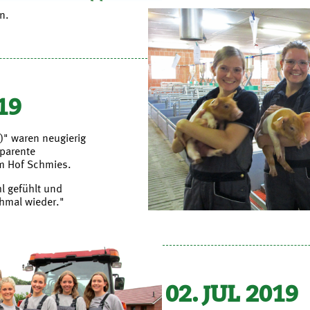
n.
19
)" waren neugierig
sparente
em Hof Schmies.
l gefühlt und
mal wieder."
02. JUL 2019