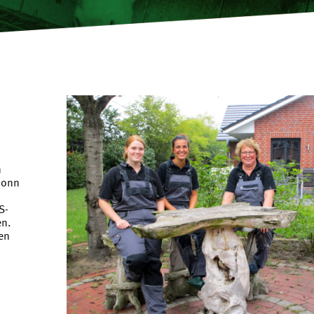
n
Bonn
S-
en.
en