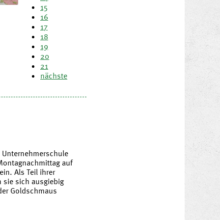
15
16
17
18
19
20
21
nächste
e Unternehmerschule
Montagnachmittag auf
in. Als Teil ihrer
 sie sich ausgiebig
t der Goldschmaus