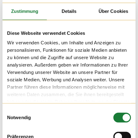
Zustimmung
Details
Über Cookies
Diese Webseite verwendet Cookies
Wir verwenden Cookies, um Inhalte und Anzeigen zu
personalisieren, Funktionen für soziale Medien anbieten
zu können und die Zugriffe auf unsere Website zu
analysieren. Außerdem geben wir Informationen zu Ihrer
Verwendung unserer Website an unsere Partner für
22. OKT 2019
soziale Medien, Werbung und Analysen weiter. Unsere
Am 22.10. und am 24.10 besuchten uns die „Schulstürmer“
Partner führen diese Informationen möglicherweise mit
des St. Raphael Kindergarten aus Bösel.
weiteren Daten zusammen, die Sie ihnen bereitgestellt
haben oder die sie im Rahmen Ihrer Nutzung der Dienste
Uns hat es viel Spaß mit den angehenden Grundschülern
gemacht. Schön, dass auch die Kinder wissen, das mit
gesammelt haben.
Einwilligungsauswahl
Lebensmitteln sorgsam umgegangen wird.
Notwendig
Präferenzen