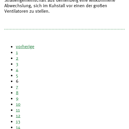
Straßengemeinschaft aus Gehlenberg eine willkommene
Abwechslung, sich im Kuhstall vor einen der großen
Ventilatoren zu stellen.
vorherige
1
2
3
4
5
6
7
8
9
10
11
12
13
14