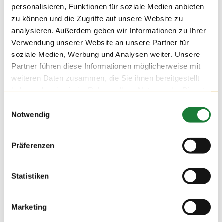
personalisieren, Funktionen für soziale Medien anbieten
zu können und die Zugriffe auf unsere Website zu
analysieren. Außerdem geben wir Informationen zu Ihrer
Verwendung unserer Website an unsere Partner für
soziale Medien, Werbung und Analysen weiter. Unsere
Partner führen diese Informationen möglicherweise mit
weiteren Daten zusammen, die Sie ihnen bereitgestellt
haben oder die sie im Rahmen Ihrer Nutzung der Dienste
gesammelt haben.
Einwilligungsauswahl
Notwendig
09. AUG 2019
Präferenzen
Heute mussten die Auszubildenden der Goldschmaus
Gruppe als Versuchsobjekte herhalten.
Wofür? Noch wird nichts verraten, doch für Schulkinder wird
Statistiken
es demnächst ein tolles Projekt geben!
Marketing