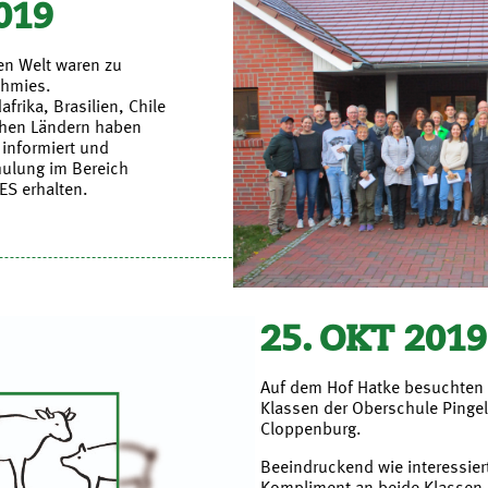
019
en Welt waren zu
chmies.
frika, Brasilien, Chile
hen Ländern haben
 informiert und
hulung im Bereich
ES erhalten.
25. OKT 2019
Auf dem Hof Hatke besuchten 
Klassen der Oberschule Pinge
Cloppenburg.
Beeindruckend wie interessiert
Kompliment an beide Klassen.