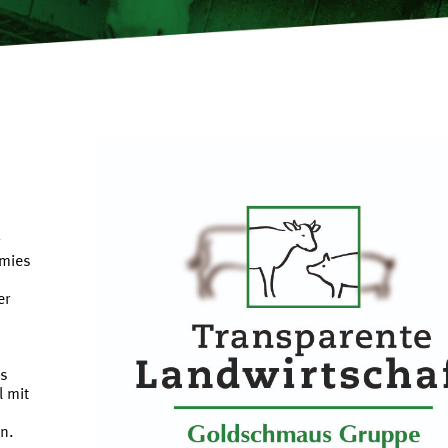
hmies
er
h
ss
 mit
n.