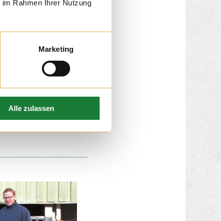
ie im Rahmen Ihrer Nutzung
Marketing
ren heute zu Gast auf
m Rahmen einer
nsere Region wurde
nsparenten
Alle zulassen
lichkeitsarbeit ging es
ad Zwischenahn.