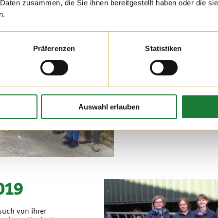
 Daten zusammen, die Sie ihnen bereitgestellt haben oder die s
n.
11. OKT 2019
Präferenzen
Statistiken
Rinderhalter aus Thüringen wa
dem Hof der Familie Hatke. I
dreitägigen Rundtour durch u
auch Halt gemacht bei der Tra
Landwirtschaft.
Auswahl erlauben
Beeindruckt von unserer Öffent
für die Gruppe weiter nach B
019
uch von ihrer