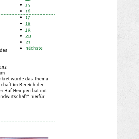
15
16
17
18
19
9
20
21
nächste
 des
ganz
 um
onkret wurde das Thema
schaft im Bereich der
er Hof Hempen bat mit
ndwirtschaft" hierfür