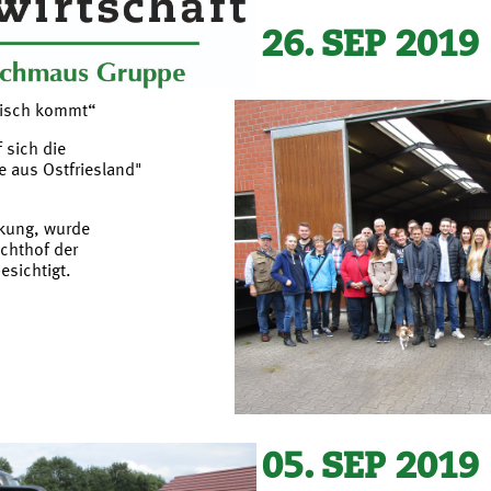
26. SEP 2019
eisch kommt“
 sich die
 aus Ostfriesland"
rkung, wurde
chthof der
sichtigt.
05. SEP 2019