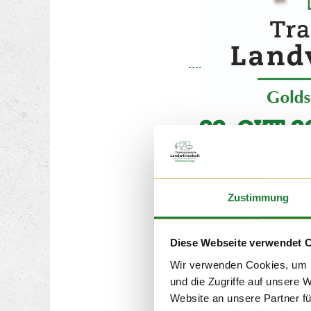
22. OKT 2
Am 22.10. und am 24.1
„Schulstürmer“ des St.
aus Bösel.
Zustimmung
Uns hat es viel Spaß m
Grundschülern gemacht
die Kinder wissen, das
Diese Webseite verwendet 
sorgsam umgegangen w
Wir verwenden Cookies, um I
und die Zugriffe auf unsere 
Website an unsere Partner fü