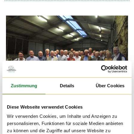
Zustimmung
Details
Über Cookies
Diese Webseite verwendet Cookies
Wir verwenden Cookies, um Inhalte und Anzeigen zu
04. SEP 2018
personalisieren, Funktionen für soziale Medien anbieten
Der Rotary-Club besuchte uns im Rahmen ihrer regelmäßigen
zu können und die Zugriffe auf unsere Website zu