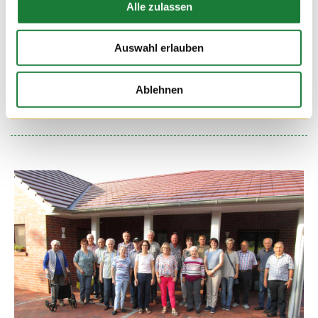
Alle zulassen
02. SEP 2018
„Wissen wo es herkommt“ war das Motto des Combi-
Auswahl erlauben
Marktes aus Bösel. Gerne haben wir den Kolleginnen und
Kollegen des Marktes über die Tierhaltung auf den
Goldschmaus Betrieben informiert. So können sie diese
Ablehnen
Infomationen auch direkt an den Kunden weitergeben.