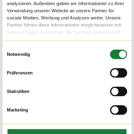
analysieren. Außerdem geben wir Informationen zu Ihrer
Verwendung unserer Website an unsere Partner für
soziale Medien, Werbung und Analysen weiter. Unsere
Partner führen diese Informationen möglicherweise mit
weiteren Daten zusammen, die Sie ihnen bereitgestellt
haben oder die sie im Rahmen Ihrer Nutzung der Dienste
gesammelt haben.
Einwilligungsauswahl
Notwendig
07. APR 2017
Die Auszubildenden der Firma Delkeskamp waren auf den
Präferenzen
Höfen Schmies und Hempen. Da sehr viele noch nie vorher
in einem Stall waren, gab es viele neue Eindrücke mit auf
den Weg.
Statistiken
Marketing