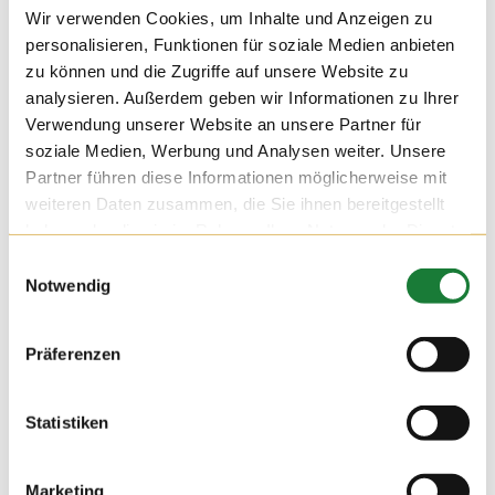
Wir verwenden Cookies, um Inhalte und Anzeigen zu
personalisieren, Funktionen für soziale Medien anbieten
zu können und die Zugriffe auf unsere Website zu
analysieren. Außerdem geben wir Informationen zu Ihrer
Verwendung unserer Website an unsere Partner für
soziale Medien, Werbung und Analysen weiter. Unsere
05. OKT 2021
Partner führen diese Informationen möglicherweise mit
weiteren Daten zusammen, die Sie ihnen bereitgestellt
Am Dienstagmorgen haben wir auf dem Hof Hatke zwei 8.
haben oder die sie im Rahmen Ihrer Nutzung der Dienste
Klassen der Oberschule Bösel empfangen dürfen. Mit der
gesammelt haben.
App „Actionbound“ ging es für die Schüler spielerisch durch
Einwilligungsauswahl
die Ställe, wobei sie vieles über die Milchviehhaltung auf
Notwendig
dem Hof Hatke lernen konnten. Wir freuen uns auf den
nächsten Besuch!
Präferenzen
Statistiken
Marketing