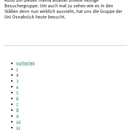
Rund um dieses Thema arbeitet unsere heutige
Besuchergruppe. Um auch mal zu sehen wie es in den
Ställen denn nun wirklich aussieht, hat uns die Gruppe der
Uni Osnabrück heute besucht.
vorherige
1
2
3
4
5
6
7
8
9
10
11