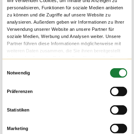
Wir verwenden Cookies, um Inhalte und Anzeigen zu
05. AUG 2016
personalisieren, Funktionen für soziale Medien anbieten
zu können und die Zugriffe auf unsere Website zu
Auch die Mitarbeiter der ANW Agrarmanagement Nord West
analysieren. Außerdem geben wir Informationen zu Ihrer
eG zeigten großes Interesse an einer Führung auf dem Hof
Hempen, die von Sabine begleitet wurde.
Verwendung unserer Website an unsere Partner für
soziale Medien, Werbung und Analysen weiter. Unsere
Partner führen diese Informationen möglicherweise mit
weiteren Daten zusammen, die Sie ihnen bereitgestellt
haben oder die sie im Rahmen Ihrer Nutzung der Dienste
gesammelt haben.
Einwilligungsauswahl
Notwendig
Präferenzen
Statistiken
Marketing