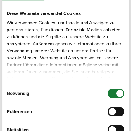
Diese Webseite verwendet Cookies
Wir verwenden Cookies, um Inhalte und Anzeigen zu
personalisieren, Funktionen für soziale Medien anbieten
zu können und die Zugriffe auf unsere Website zu
analysieren. Außerdem geben wir Informationen zu Ihrer
Verwendung unserer Website an unsere Partner für
soziale Medien, Werbung und Analysen weiter. Unsere
Partner führen diese Informationen möglicherweise mit
weiteren Daten zusammen, die Sie ihnen bereitgestellt
haben oder die sie im Rahmen Ihrer Nutzung der Dienste
25. JAN 2020
gesammelt haben.
Einwilligungsauswahl
Notwendig
Heute lag das Hauptinteresse nicht beim Pferd, sondern
beim Schwein.
Die Freunde rund um den Pensionsstall Hülsmann haben
Präferenzen
sich über die Haltung von Schweinen informiert und konnten
so einen Einblick gewinnen.
Statistiken