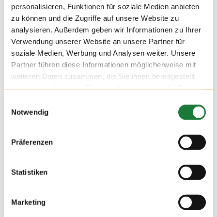
personalisieren, Funktionen für soziale Medien anbieten
zu können und die Zugriffe auf unsere Website zu
analysieren. Außerdem geben wir Informationen zu Ihrer
Verwendung unserer Website an unsere Partner für
soziale Medien, Werbung und Analysen weiter. Unsere
Partner führen diese Informationen möglicherweise mit
weiteren Daten zusammen, die Sie ihnen bereitgestellt
haben oder die sie im Rahmen Ihrer Nutzung der Dienste
gesammelt haben.
Einwilligungsauswahl
Notwendig
09. AUG 2019
Präferenzen
Heute mussten die Auszubildenden der Goldschmaus
Gruppe als Versuchsobjekte herhalten.
Wofür? Noch wird nichts verraten, doch für Schulkinder wird
Statistiken
es demnächst ein tolles Projekt geben!
Marketing