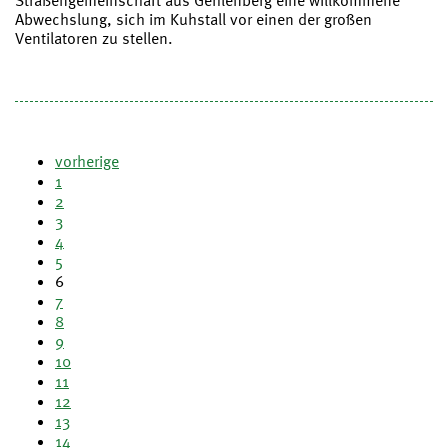
Straßengemeinschaft aus Gehlenberg eine willkommene
Abwechslung, sich im Kuhstall vor einen der großen
Ventilatoren zu stellen.
vorherige
1
2
3
4
5
6
7
8
9
10
11
12
13
14