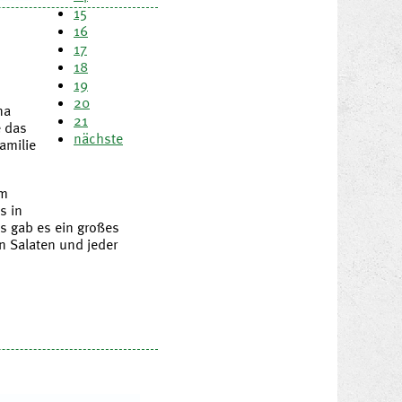
15
16
17
18
19
20
na
21
e das
nächste
amilie
em
s in
s gab es ein großes
n Salaten und jeder