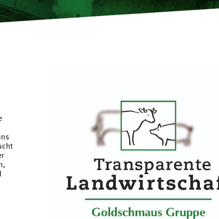
e
uns
ucht
er
n,
d