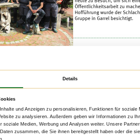
heute zu Besuch, um sich eine
Öffentlichkeitsarbeit zu mach
Hofführung wurde der Schlac
Gruppe in Garrel besichtigt.
019
tenwoche der kath.
Details
nna aus Bösel hat mit
hviehbetriebes Hatke
Cookies
pielerisch einen
nhalte und Anzeigen zu personalisieren, Funktionen für soziale
ng von Milch
 Kindern kam selbst
Website zu analysieren. Außerdem geben wir Informationen zu I
lich geprägtem Ort
r soziale Medien, Werbung und Analysen weiter. Unsere Partner
er von einem
 Daten zusammen, die Sie ihnen bereitgestellt haben oder die s
trieb. Es waren nur
n.
e bereits auf einem