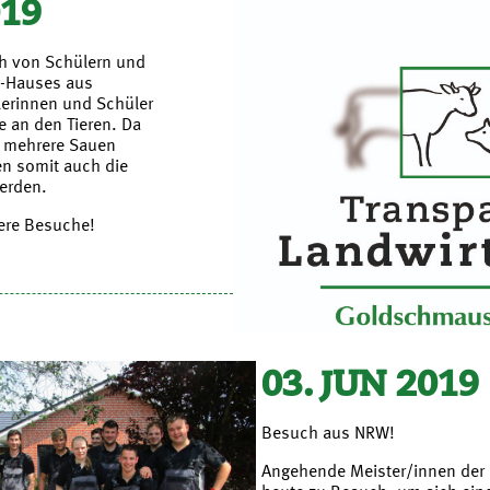
019
ch von Schülern und
z-Hauses aus
lerinnen und Schüler
e an den Tieren. Da
 mehrere Sauen
en somit auch die
erden.
tere Besuche!
03. JUN 2019
Besuch aus NRW!
Angehende Meister/innen der 