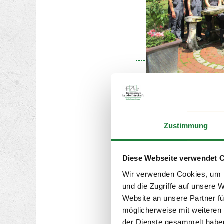
27. MAI 2
Die aktuelle Kindergar
Zustimmung
Kindertagesstätte St. A
einem Besuch des Milc
begonnen.
Diese Webseite verwendet 
Hier haben die Kinder s
Wir verwenden Cookies, um I
Einblick in die Erzeugu
bekommen. Von den 23
und die Zugriffe auf unsere 
aus dem landwirtschaft
Website an unsere Partner fü
Bösel, keines der Kind
möglicherweise mit weiteren
landwirtschaftlichen Be
der Dienste gesammelt habe
wenige Kinder dabei, di