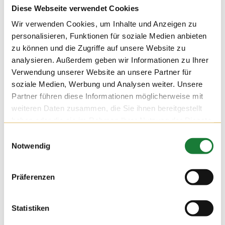
Diese Webseite verwendet Cookies
Wir verwenden Cookies, um Inhalte und Anzeigen zu
personalisieren, Funktionen für soziale Medien anbieten
zu können und die Zugriffe auf unsere Website zu
analysieren. Außerdem geben wir Informationen zu Ihrer
Verwendung unserer Website an unsere Partner für
soziale Medien, Werbung und Analysen weiter. Unsere
Partner führen diese Informationen möglicherweise mit
weiteren Daten zusammen, die Sie ihnen bereitgestellt
haben oder die sie im Rahmen Ihrer Nutzung der Dienste
gesammelt haben.
Einwilligungsauswahl
Notwendig
24. NOV 2021
Präferenzen
Wir durften am Mittwoch auf dem Hof Hatke die Klassen 4
und 5 der Maximilian-Kolbe-Schule aus Löningen begrüßen.
Für die Schülerinnen und Schüler der Förderschule wurde die
Statistiken
Führung zu einer erlebnisreichen Stationsarbeit, bei der sie
viel über die Milchviehhaltung lernen konnten.