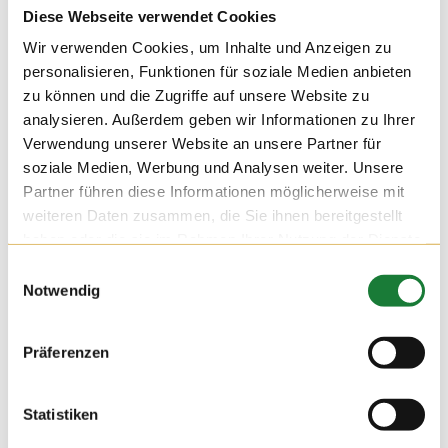
Diese Webseite verwendet Cookies
Wir verwenden Cookies, um Inhalte und Anzeigen zu
personalisieren, Funktionen für soziale Medien anbieten
zu können und die Zugriffe auf unsere Website zu
analysieren. Außerdem geben wir Informationen zu Ihrer
Verwendung unserer Website an unsere Partner für
soziale Medien, Werbung und Analysen weiter. Unsere
Partner führen diese Informationen möglicherweise mit
weiteren Daten zusammen, die Sie ihnen bereitgestellt
haben oder die sie im Rahmen Ihrer Nutzung der Dienste
gesammelt haben.
Einwilligungsauswahl
Notwendig
24. NOV 2021
Präferenzen
Wir durften am Mittwoch auf dem Hof Hatke die Klassen 4
und 5 der Maximilian-Kolbe-Schule aus Löningen begrüßen.
Für die Schülerinnen und Schüler der Förderschule wurde die
Statistiken
Führung zu einer erlebnisreichen Stationsarbeit, bei der sie
viel über die Milchviehhaltung lernen konnten.