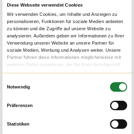
Diese Webseite verwendet Cookies
Wir verwenden Cookies, um Inhalte und Anzeigen zu
personalisieren, Funktionen für soziale Medien anbieten
zu können und die Zugriffe auf unsere Website zu
analysieren. Außerdem geben wir Informationen zu Ihrer
Verwendung unserer Website an unsere Partner für
soziale Medien, Werbung und Analysen weiter. Unsere
Partner führen diese Informationen möglicherweise mit
weiteren Daten zusammen, die Sie ihnen bereitgestellt
haben oder die sie im Rahmen Ihrer Nutzung der Dienste
gesammelt haben.
Einwilligungsauswahl
Notwendig
24. NOV 2021
Präferenzen
Wir durften am Mittwoch auf dem Hof Hatke die Klassen 4
und 5 der Maximilian-Kolbe-Schule aus Löningen begrüßen.
Für die Schülerinnen und Schüler der Förderschule wurde die
Statistiken
Führung zu einer erlebnisreichen Stationsarbeit, bei der sie
viel über die Milchviehhaltung lernen konnten.