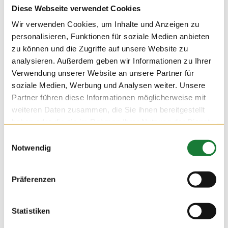
Diese Webseite verwendet Cookies
Wir verwenden Cookies, um Inhalte und Anzeigen zu
personalisieren, Funktionen für soziale Medien anbieten
zu können und die Zugriffe auf unsere Website zu
analysieren. Außerdem geben wir Informationen zu Ihrer
Verwendung unserer Website an unsere Partner für
soziale Medien, Werbung und Analysen weiter. Unsere
Partner führen diese Informationen möglicherweise mit
weiteren Daten zusammen, die Sie ihnen bereitgestellt
haben oder die sie im Rahmen Ihrer Nutzung der Dienste
gesammelt haben.
Einwilligungsauswahl
Notwendig
24. NOV 2021
Präferenzen
Wir durften am Mittwoch auf dem Hof Hatke die Klassen 4
und 5 der Maximilian-Kolbe-Schule aus Löningen begrüßen.
Für die Schülerinnen und Schüler der Förderschule wurde die
Statistiken
Führung zu einer erlebnisreichen Stationsarbeit, bei der sie
viel über die Milchviehhaltung lernen konnten.