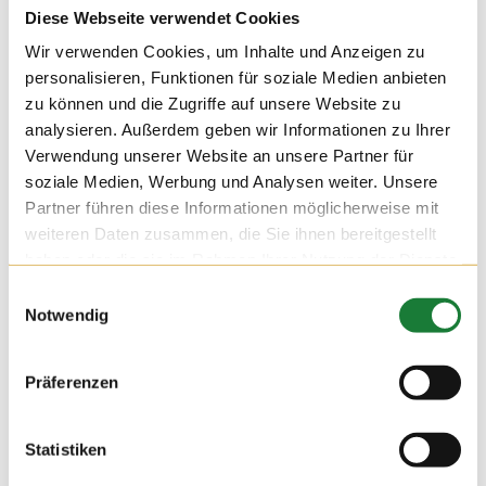
Diese Webseite verwendet Cookies
Wir verwenden Cookies, um Inhalte und Anzeigen zu
personalisieren, Funktionen für soziale Medien anbieten
zu können und die Zugriffe auf unsere Website zu
analysieren. Außerdem geben wir Informationen zu Ihrer
Verwendung unserer Website an unsere Partner für
soziale Medien, Werbung und Analysen weiter. Unsere
Partner führen diese Informationen möglicherweise mit
weiteren Daten zusammen, die Sie ihnen bereitgestellt
haben oder die sie im Rahmen Ihrer Nutzung der Dienste
gesammelt haben.
Einwilligungsauswahl
Notwendig
24. NOV 2021
Präferenzen
Wir durften am Mittwoch auf dem Hof Hatke die Klassen 4
und 5 der Maximilian-Kolbe-Schule aus Löningen begrüßen.
Für die Schülerinnen und Schüler der Förderschule wurde die
Statistiken
Führung zu einer erlebnisreichen Stationsarbeit, bei der sie
viel über die Milchviehhaltung lernen konnten.