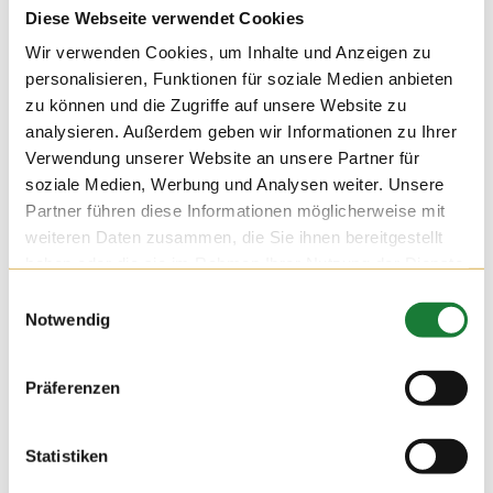
Diese Webseite verwendet Cookies
Wir verwenden Cookies, um Inhalte und Anzeigen zu
personalisieren, Funktionen für soziale Medien anbieten
zu können und die Zugriffe auf unsere Website zu
analysieren. Außerdem geben wir Informationen zu Ihrer
Verwendung unserer Website an unsere Partner für
soziale Medien, Werbung und Analysen weiter. Unsere
Partner führen diese Informationen möglicherweise mit
weiteren Daten zusammen, die Sie ihnen bereitgestellt
haben oder die sie im Rahmen Ihrer Nutzung der Dienste
gesammelt haben.
Einwilligungsauswahl
Notwendig
24. NOV 2021
Präferenzen
Wir durften am Mittwoch auf dem Hof Hatke die Klassen 4
und 5 der Maximilian-Kolbe-Schule aus Löningen begrüßen.
Für die Schülerinnen und Schüler der Förderschule wurde die
Statistiken
Führung zu einer erlebnisreichen Stationsarbeit, bei der sie
viel über die Milchviehhaltung lernen konnten.