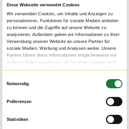
Diese Webseite verwendet Cookies
Wir verwenden Cookies, um Inhalte und Anzeigen zu
personalisieren, Funktionen für soziale Medien anbieten
zu können und die Zugriffe auf unsere Website zu
analysieren. Außerdem geben wir Informationen zu Ihrer
Verwendung unserer Website an unsere Partner für
soziale Medien, Werbung und Analysen weiter. Unsere
Partner führen diese Informationen möglicherweise mit
weiteren Daten zusammen, die Sie ihnen bereitgestellt
haben oder die sie im Rahmen Ihrer Nutzung der Dienste
gesammelt haben.
Einwilligungsauswahl
Notwendig
24. NOV 2021
Präferenzen
Wir durften am Mittwoch auf dem Hof Hatke die Klassen 4
und 5 der Maximilian-Kolbe-Schule aus Löningen begrüßen.
Für die Schülerinnen und Schüler der Förderschule wurde die
Statistiken
Führung zu einer erlebnisreichen Stationsarbeit, bei der sie
viel über die Milchviehhaltung lernen konnten.