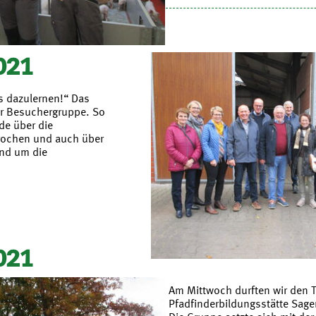
021
 dazulernen!“ Das
er Besuchergruppe. So
de über die
rochen und auch über
und um die
021
Am Mittwoch durften wir den T
Pfadfinderbildungsstätte Sage