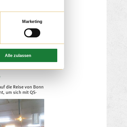
 auf dem Hof Schmies
Marketing
er Besuch bei uns war
 Ausflugtages, bei dem
haltung geben konnten.
Alle zulassen
1
auf die Reise von Bonn
t, um sich mit QS-