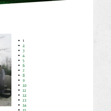
1
2
3
4
5
6
7
8
9
10
11
12
13
14
15