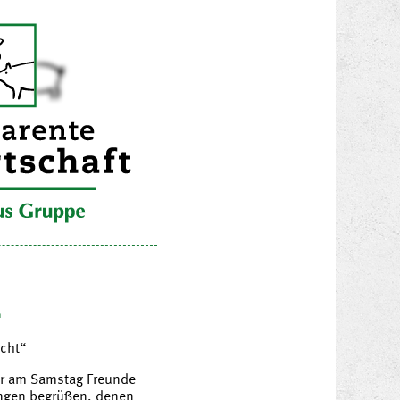
1
cht“
ir am Samstag Freunde
ingen begrüßen, denen