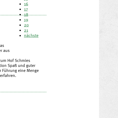
16
17
18
19
20
21
nächste
das
er aus
 zum Hof Schmies
tion Spaß und guter
r Führung eine Menge
erfahren.