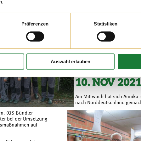
n.
021
Am Freitagmorgen durften wir
Präferenzen
Statistiken
eine Baumschule begrüßen. D
ein Teil ihres ereignisreichen
wir viele Einblicke in die Tier
Auswahl erlauben
10. NOV 202
Am Mittwoch hat sich Annika 
nach Norddeutschland gemach
n. (QS-Bündler
lter bei der Umsetzung
ngsmaßnahmen auf