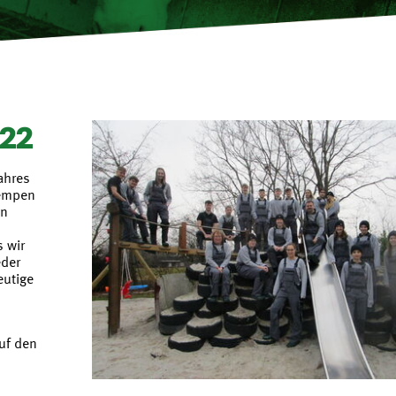
022
ahres
Hempen
en
 wir
eder
eutige
uf den