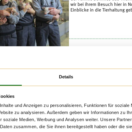
wir bei ihrem Besuch hier in 
Einblicke in die Tierhaltung g
021
h auf dem Hof Hatke die
Details
ximilian-Kolbe-Schule aus
 die Schülerinnen und
le wurde die Führung zu
ationsarbeit, bei der sie
Cookies
haltung lernen konnten.
nhalte und Anzeigen zu personalisieren, Funktionen für soziale
Website zu analysieren. Außerdem geben wir Informationen zu I
r soziale Medien, Werbung und Analysen weiter. Unsere Partner
 Daten zusammen, die Sie ihnen bereitgestellt haben oder die s