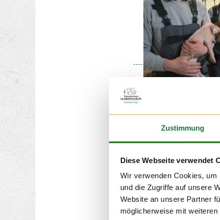
24. NOV 2
Wir durften am Mittwoc
Zustimmung
Klassen 4 und 5 der Ma
Löningen begrüßen. Für
Schüler der Förderschu
einer erlebnisreichen St
Diese Webseite verwendet 
viel über die Milchvieh
Wir verwenden Cookies, um I
und die Zugriffe auf unsere 
Website an unsere Partner fü
möglicherweise mit weiteren