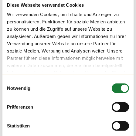
Diese Webseite verwendet Cookies
Wir verwenden Cookies, um Inhalte und Anzeigen zu
personalisieren, Funktionen für soziale Medien anbieten
zu können und die Zugriffe auf unsere Website zu
analysieren. Außerdem geben wir Informationen zu Ihrer
Verwendung unserer Website an unsere Partner für
soziale Medien, Werbung und Analysen weiter. Unsere
Partner führen diese Informationen möglicherweise mit
weiteren Daten zusammen, die Sie ihnen bereitgestellt
haben oder die sie im Rahmen Ihrer Nutzung der Dienste
gesammelt haben.
Einwilligungsauswahl
Notwendig
24. NOV 2021
Präferenzen
Wir durften am Mittwoch auf dem Hof Hatke die Klassen 4
und 5 der Maximilian-Kolbe-Schule aus Löningen begrüßen.
Für die Schülerinnen und Schüler der Förderschule wurde die
Statistiken
Führung zu einer erlebnisreichen Stationsarbeit, bei der sie
viel über die Milchviehhaltung lernen konnten.