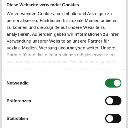
Diese Webseite verwendet Cookies
Wir verwenden Cookies, um Inhalte und Anzeigen zu
personalisieren, Funktionen für soziale Medien anbieten
zu können und die Zugriffe auf unsere Website zu
analysieren. Außerdem geben wir Informationen zu Ihrer
Verwendung unserer Website an unsere Partner für
soziale Medien, Werbung und Analysen weiter. Unsere
Partner führen diese Informationen möglicherweise mit
weiteren Daten zusammen, die Sie ihnen bereitgestellt
haben oder die sie im Rahmen Ihrer Nutzung der Dienste
gesammelt haben.
Einwilligungsauswahl
Notwendig
24. NOV 2021
Präferenzen
Wir durften am Mittwoch auf dem Hof Hatke die Klassen 4
und 5 der Maximilian-Kolbe-Schule aus Löningen begrüßen.
Für die Schülerinnen und Schüler der Förderschule wurde die
Statistiken
Führung zu einer erlebnisreichen Stationsarbeit, bei der sie
viel über die Milchviehhaltung lernen konnten.