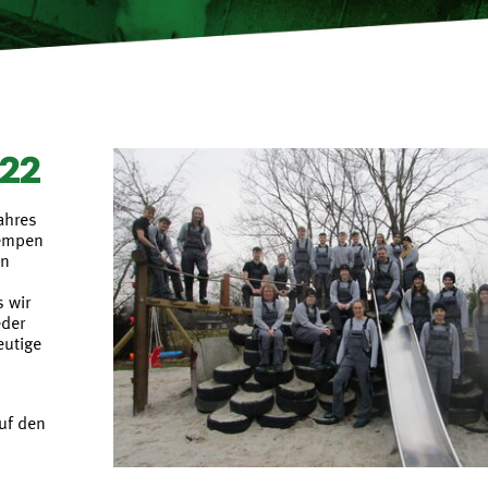
022
ahres
Hempen
en
 wir
eder
eutige
uf den