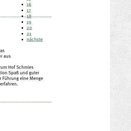
16
17
18
19
20
21
nächste
das
er aus
 zum Hof Schmies
tion Spaß und guter
r Führung eine Menge
erfahren.