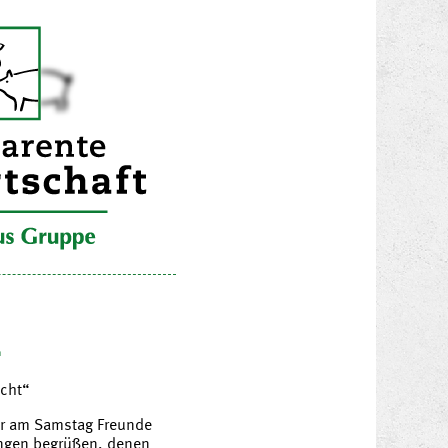
1
cht“
ir am Samstag Freunde
ingen begrüßen, denen