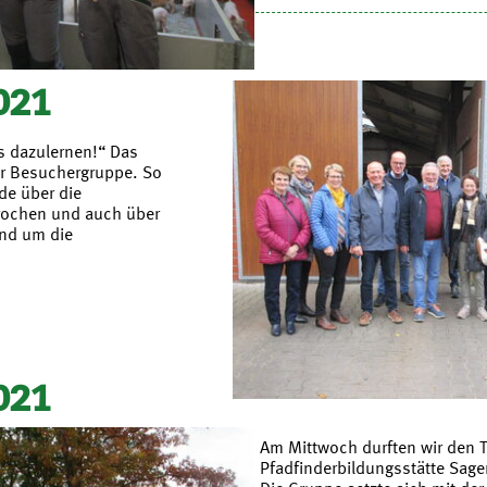
021
 dazulernen!“ Das
er Besuchergruppe. So
de über die
rochen und auch über
und um die
021
Am Mittwoch durften wir den T
Pfadfinderbildungsstätte Sage