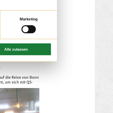
 auf dem Hof Schmies
Marketing
er Besuch bei uns war
 Ausflugtages, bei dem
haltung geben konnten.
Alle zulassen
1
auf die Reise von Bonn
t, um sich mit QS-