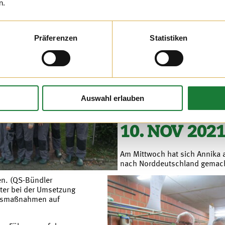
n.
021
Am Freitagmorgen durften wir
Präferenzen
Statistiken
eine Baumschule begrüßen. D
ein Teil ihres ereignisreichen
wir viele Einblicke in die Tier
Auswahl erlauben
10. NOV 202
Am Mittwoch hat sich Annika 
nach Norddeutschland gemach
n. (QS-Bündler
lter bei der Umsetzung
ngsmaßnahmen auf