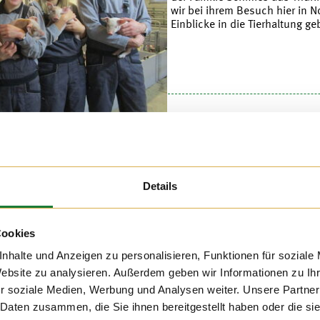
wir bei ihrem Besuch hier in 
Einblicke in die Tierhaltung g
021
h auf dem Hof Hatke die
Details
ximilian-Kolbe-Schule aus
 die Schülerinnen und
le wurde die Führung zu
ationsarbeit, bei der sie
Cookies
haltung lernen konnten.
nhalte und Anzeigen zu personalisieren, Funktionen für soziale
Website zu analysieren. Außerdem geben wir Informationen zu I
r soziale Medien, Werbung und Analysen weiter. Unsere Partner
 Daten zusammen, die Sie ihnen bereitgestellt haben oder die s