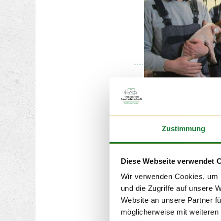
24. NOV 2
Wir durften am Mittwoc
Zustimmung
Klassen 4 und 5 der Ma
Löningen begrüßen. Für
Schüler der Förderschu
einer erlebnisreichen St
Diese Webseite verwendet 
viel über die Milchvieh
Wir verwenden Cookies, um I
und die Zugriffe auf unsere 
Website an unsere Partner fü
möglicherweise mit weiteren