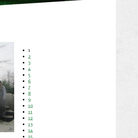
1
2
3
4
5
6
7
8
9
10
11
12
13
14
15