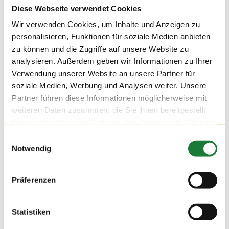
Diese Webseite verwendet Cookies
Wir verwenden Cookies, um Inhalte und Anzeigen zu
personalisieren, Funktionen für soziale Medien anbieten
zu können und die Zugriffe auf unsere Website zu
analysieren. Außerdem geben wir Informationen zu Ihrer
Verwendung unserer Website an unsere Partner für
soziale Medien, Werbung und Analysen weiter. Unsere
Partner führen diese Informationen möglicherweise mit
weiteren Daten zusammen, die Sie ihnen bereitgestellt
haben oder die sie im Rahmen Ihrer Nutzung der Dienste
gesammelt haben.
Einwilligungsauswahl
Notwendig
24. NOV 2021
Präferenzen
Wir durften am Mittwoch auf dem Hof Hatke die Klassen 4
und 5 der Maximilian-Kolbe-Schule aus Löningen begrüßen.
Für die Schülerinnen und Schüler der Förderschule wurde die
Statistiken
Führung zu einer erlebnisreichen Stationsarbeit, bei der sie
viel über die Milchviehhaltung lernen konnten.