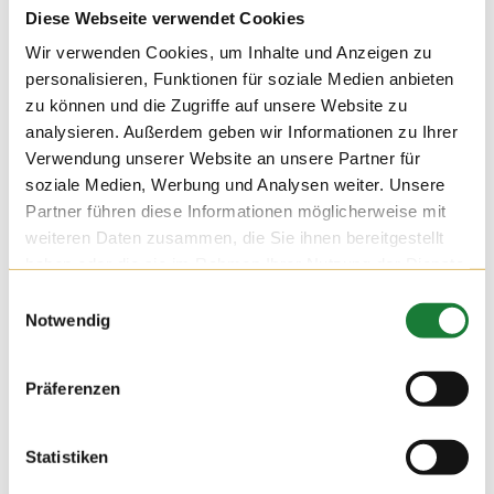
Diese Webseite verwendet Cookies
Wir verwenden Cookies, um Inhalte und Anzeigen zu
personalisieren, Funktionen für soziale Medien anbieten
zu können und die Zugriffe auf unsere Website zu
analysieren. Außerdem geben wir Informationen zu Ihrer
Verwendung unserer Website an unsere Partner für
soziale Medien, Werbung und Analysen weiter. Unsere
Partner führen diese Informationen möglicherweise mit
weiteren Daten zusammen, die Sie ihnen bereitgestellt
haben oder die sie im Rahmen Ihrer Nutzung der Dienste
gesammelt haben.
Einwilligungsauswahl
Notwendig
24. NOV 2021
Präferenzen
Wir durften am Mittwoch auf dem Hof Hatke die Klassen 4
und 5 der Maximilian-Kolbe-Schule aus Löningen begrüßen.
Für die Schülerinnen und Schüler der Förderschule wurde die
Statistiken
Führung zu einer erlebnisreichen Stationsarbeit, bei der sie
viel über die Milchviehhaltung lernen konnten.