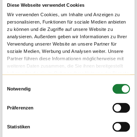
Diese Webseite verwendet Cookies
Wir verwenden Cookies, um Inhalte und Anzeigen zu
personalisieren, Funktionen für soziale Medien anbieten
zu können und die Zugriffe auf unsere Website zu
analysieren. Außerdem geben wir Informationen zu Ihrer
Verwendung unserer Website an unsere Partner für
soziale Medien, Werbung und Analysen weiter. Unsere
Partner führen diese Informationen möglicherweise mit
weiteren Daten zusammen, die Sie ihnen bereitgestellt
haben oder die sie im Rahmen Ihrer Nutzung der Dienste
gesammelt haben.
Einwilligungsauswahl
Notwendig
24. NOV 2021
Präferenzen
Wir durften am Mittwoch auf dem Hof Hatke die Klassen 4
und 5 der Maximilian-Kolbe-Schule aus Löningen begrüßen.
Für die Schülerinnen und Schüler der Förderschule wurde die
Statistiken
Führung zu einer erlebnisreichen Stationsarbeit, bei der sie
viel über die Milchviehhaltung lernen konnten.