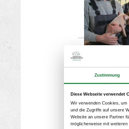
24. NOV 2
Wir durften am Mittwoc
Zustimmung
Klassen 4 und 5 der Ma
Löningen begrüßen. Für
Schüler der Förderschu
einer erlebnisreichen St
Diese Webseite verwendet 
viel über die Milchvieh
Wir verwenden Cookies, um I
und die Zugriffe auf unsere 
Website an unsere Partner fü
möglicherweise mit weiteren