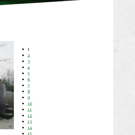
1
2
3
4
5
6
7
8
9
10
11
12
13
14
15