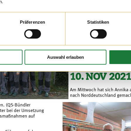
n.
021
Am Freitagmorgen durften wir
Präferenzen
Statistiken
eine Baumschule begrüßen. D
ein Teil ihres ereignisreichen
wir viele Einblicke in die Tier
Auswahl erlauben
10. NOV 202
Am Mittwoch hat sich Annika 
nach Norddeutschland gemach
n. (QS-Bündler
lter bei der Umsetzung
ngsmaßnahmen auf