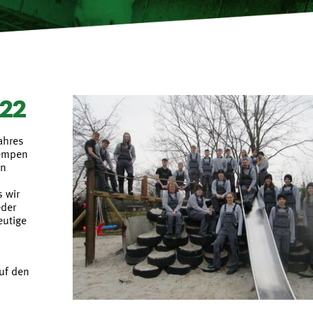
022
ahres
Hempen
en
 wir
eder
eutige
uf den