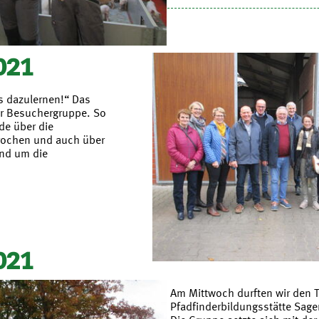
021
 dazulernen!“ Das
er Besuchergruppe. So
de über die
rochen und auch über
und um die
021
Am Mittwoch durften wir den T
Pfadfinderbildungsstätte Sage