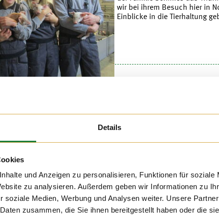
wir bei ihrem Besuch hier in 
Einblicke in die Tierhaltung g
021
h auf dem Hof Hatke die
Details
ximilian-Kolbe-Schule aus
 die Schülerinnen und
le wurde die Führung zu
ationsarbeit, bei der sie
Cookies
haltung lernen konnten.
nhalte und Anzeigen zu personalisieren, Funktionen für soziale
Website zu analysieren. Außerdem geben wir Informationen zu I
r soziale Medien, Werbung und Analysen weiter. Unsere Partner
 Daten zusammen, die Sie ihnen bereitgestellt haben oder die s