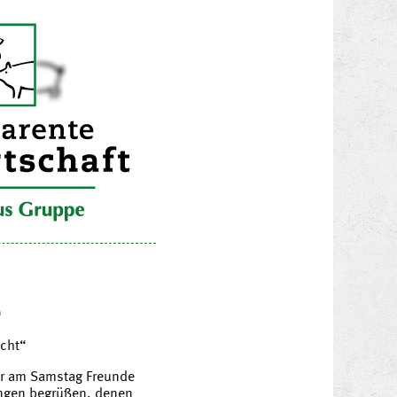
1
cht“
ir am Samstag Freunde
ingen begrüßen, denen