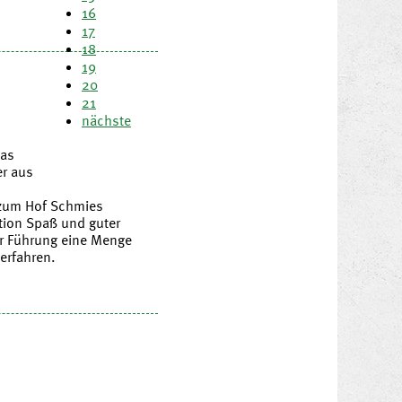
16
17
18
19
20
21
nächste
das
er aus
 zum Hof Schmies
tion Spaß und guter
r Führung eine Menge
erfahren.