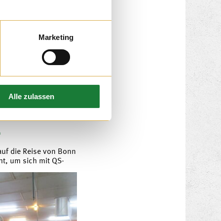
 auf dem Hof Schmies
Marketing
er Besuch bei uns war
 Ausflugtages, bei dem
haltung geben konnten.
Alle zulassen
1
auf die Reise von Bonn
t, um sich mit QS-