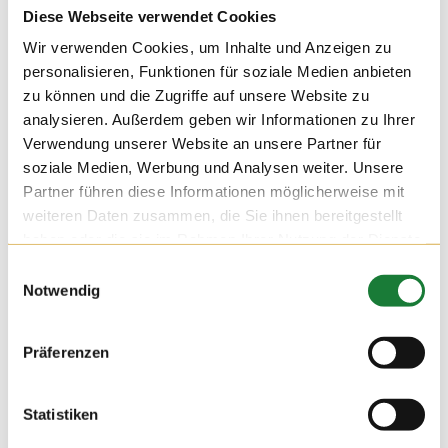
Diese Webseite verwendet Cookies
Wir verwenden Cookies, um Inhalte und Anzeigen zu
personalisieren, Funktionen für soziale Medien anbieten
zu können und die Zugriffe auf unsere Website zu
analysieren. Außerdem geben wir Informationen zu Ihrer
Verwendung unserer Website an unsere Partner für
soziale Medien, Werbung und Analysen weiter. Unsere
Partner führen diese Informationen möglicherweise mit
weiteren Daten zusammen, die Sie ihnen bereitgestellt
haben oder die sie im Rahmen Ihrer Nutzung der Dienste
gesammelt haben.
Einwilligungsauswahl
Notwendig
24. NOV 2021
Präferenzen
Wir durften am Mittwoch auf dem Hof Hatke die Klassen 4
und 5 der Maximilian-Kolbe-Schule aus Löningen begrüßen.
Für die Schülerinnen und Schüler der Förderschule wurde die
Statistiken
Führung zu einer erlebnisreichen Stationsarbeit, bei der sie
viel über die Milchviehhaltung lernen konnten.