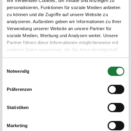
Wir verwenden Cookies, um Inhalte und Anzeigen zu
05. AUG 2016
personalisieren, Funktionen für soziale Medien anbieten
zu können und die Zugriffe auf unsere Website zu
Auch die Mitarbeiter der ANW Agrarmanagement Nord West
analysieren. Außerdem geben wir Informationen zu Ihrer
eG zeigten großes Interesse an einer Führung auf dem Hof
Hempen, die von Sabine begleitet wurde.
Verwendung unserer Website an unsere Partner für
soziale Medien, Werbung und Analysen weiter. Unsere
Partner führen diese Informationen möglicherweise mit
weiteren Daten zusammen, die Sie ihnen bereitgestellt
haben oder die sie im Rahmen Ihrer Nutzung der Dienste
gesammelt haben.
Einwilligungsauswahl
Notwendig
Präferenzen
Statistiken
Marketing