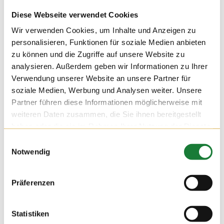
Diese Webseite verwendet Cookies
Wir verwenden Cookies, um Inhalte und Anzeigen zu
13. OKT 2020
personalisieren, Funktionen für soziale Medien anbieten
zu können und die Zugriffe auf unsere Website zu
Um die Kenntnisse über Landwirtschaft und Tierhaltung zu
analysieren. Außerdem geben wir Informationen zu Ihrer
erweitern und zu festigen, hat sich das Amt für regionale
Verwendung unserer Website an unsere Partner für
Landentwicklung auf unserem Milchviehbetrieb Hatke zu
einer Fortbildung versammelt. Viele Fragen über Tierhaltung
soziale Medien, Werbung und Analysen weiter. Unsere
heute und gestern konnten so praktisch erläutert und
Partner führen diese Informationen möglicherweise mit
diskutiert werden.
weiteren Daten zusammen, die Sie ihnen bereitgestellt
haben oder die sie im Rahmen Ihrer Nutzung der Dienste
gesammelt haben.
Einwilligungsauswahl
Notwendig
Präferenzen
Statistiken